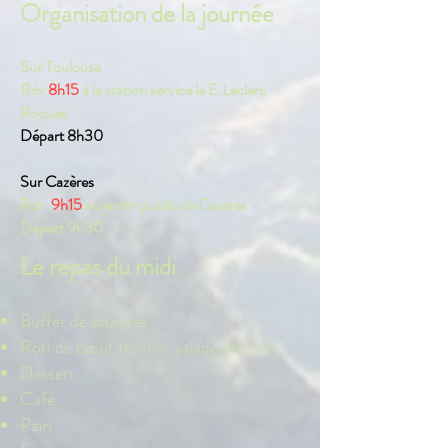
Organisation de la journée
Sur Toulouse
Rdv
8h15
à la station service le E.Leclerc
Roques
Départ 8h30
Sur Cazères
Rdv
9h15
au jardin public de Cazères
Départ 9h30
Le repas du midi
Buffet de crudités
Rôti de bœuf froid et salade de pates
Dessert
Café
Pain